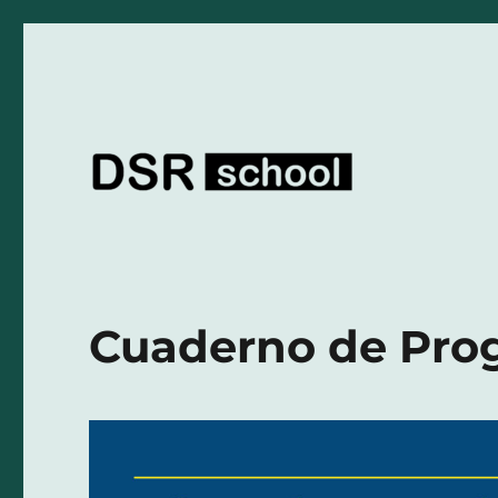
El lugar donde entender el arte de la programación
DSR school
Cuaderno de Prog