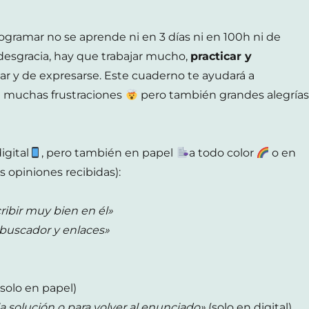
ogramar no se aprende ni en 3 días ni en 100h ni de
 desgracia, hay que trabajar mucho,
practicar y
ar y de expresarse. Este cuaderno te ayudará a
 muchas frustraciones
pero también grandes alegrías
igital
, pero también en papel
a todo color
o en
as opiniones recibidas):
ribir muy bien en él»
e buscador y enlaces»
solo en papel)
 la solución o para volver al enunciado»
(solo en digital)