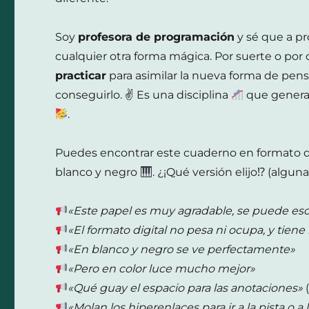
Soy
profesora de programación
y sé que a pr
cualquier otra forma mágica. Por suerte o por
practicar
para asimilar la nueva forma de pens
conseguirlo. ✌ Es una disciplina
que genera
.
Puedes encontrar este cuaderno en formato d
blanco y negro
. ¿¡Qué versión elijo⁉ (algun
«Este papel es muy agradable, se puede esc
«El formato digital no pesa ni ocupa, y tien
«En blanco y negro se ve perfectamente»
«Pero en color luce mucho mejor»
«Qué guay el espacio para las anotaciones»
(
«Molan los hiperenlaces para ir a la pista o a