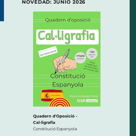
NOVEDAD: JUNIO 2026
Quadern d'Oposició -
Cal·ligrafia
Constitució Espanyola